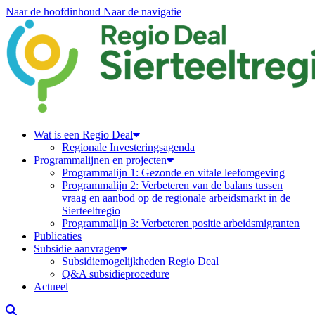
Naar de hoofdinhoud
Naar de navigatie
Regiodeal Sierteeltregio
Wat is een Regio Deal
Regionale Investeringsagenda
Programmalijnen en projecten
Programmalijn 1: Gezonde en vitale leefomgeving
Programmalijn 2: Verbeteren van de balans tussen
vraag en aanbod op de regionale arbeidsmarkt in de
Sierteeltregio
Programmalijn 3: Verbeteren positie arbeidsmigranten
Publicaties
Subsidie aanvragen
Subsidiemogelijkheden Regio Deal
Q&A subsidieprocedure
Actueel
Zoeken