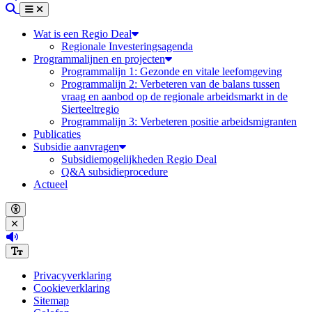
Zoeken
Menu
Sluiten
Wat is een Regio Deal
Regionale Investeringsagenda
Programmalijnen en projecten
Programmalijn 1: Gezonde en vitale leefomgeving
Programmalijn 2: Verbeteren van de balans tussen
vraag en aanbod op de regionale arbeidsmarkt in de
Sierteeltregio
Programmalijn 3: Verbeteren positie arbeidsmigranten
Publicaties
Subsidie aanvragen
Subsidiemogelijkheden Regio Deal
Q&A subsidieprocedure
Actueel
Open accessibility menu
Close accessibility menu
(Deze link opent in een nieuw tabblad)
Increase font size
Privacyverklaring
Cookieverklaring
Sitemap