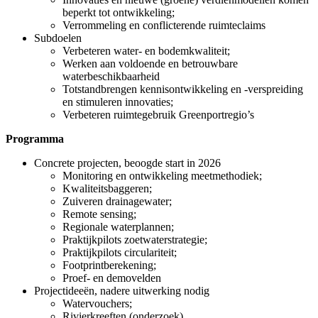
beperkt tot ontwikkeling;
Verrommeling en conflicterende ruimteclaims
Subdoelen
Verbeteren water- en bodemkwaliteit;
Werken aan voldoende en betrouwbare
waterbeschikbaarheid
Totstandbrengen kennisontwikkeling en -verspreiding
en stimuleren innovaties;
Verbeteren ruimtegebruik Greenportregio’s
Programma
Concrete projecten, beoogde start in 2026
Monitoring en ontwikkeling meetmethodiek;
Kwaliteitsbaggeren;
Zuiveren drainagewater;
Remote sensing;
Regionale waterplannen;
Praktijkpilots zoetwaterstrategie;
Praktijkpilots circulariteit;
Footprintberekening;
Proef- en demovelden
Projectideeën, nadere uitwerking nodig
Watervouchers;
Rivierkreeften (onderzoek)