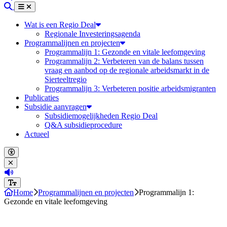
Zoeken
Menu
Sluiten
Wat is een Regio Deal
Regionale Investeringsagenda
Programmalijnen en projecten
Programmalijn 1: Gezonde en vitale leefomgeving
Programmalijn 2: Verbeteren van de balans tussen
vraag en aanbod op de regionale arbeidsmarkt in de
Sierteeltregio
Programmalijn 3: Verbeteren positie arbeidsmigranten
Publicaties
Subsidie aanvragen
Subsidiemogelijkheden Regio Deal
Q&A subsidieprocedure
Actueel
Open accessibility menu
Close accessibility menu
(Deze link opent in een nieuw tabblad)
Increase font size
Home
Programmalijnen en projecten
Programmalijn 1:
Gezonde en vitale leefomgeving