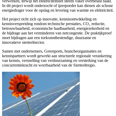
verwerken, terwijl het elektriciteitsnet steeds vaker overbelast raakt.
In dit project wordt onderzocht of ijzerpoeder kan dienen als schone
energiedrager voor de opslag en levering van warmte en elektriciteit.
Het project richt zich op innovatie, kennisontwikkeling en
kennisverspreiding rondom technische prestaties, CO₂ reductie,
betrouwbaarheid, economische haalbaarheid, energiezekerheid en
de bijdrage aan het verminderen van netcongestie. De praktijkproef
moet bijdragen aan een toekomstbestendige, duurzame en
innovatieve sierteeltsector.
Samen met ondernemers, Greenports, brancheorganisaties en
kennispartners wordt gewerkt aan structurele regionale verankering
van kennis, versnelling van verduurzaming en versterking van de
concurrentiekracht en weerbaarheid van de Sierteeltregio.