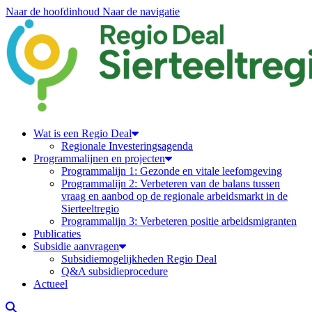
Naar de hoofdinhoud
Naar de navigatie
Regiodeal Sierteeltregio
Wat is een Regio Deal
Regionale Investeringsagenda
Programmalijnen en projecten
Programmalijn 1: Gezonde en vitale leefomgeving
Programmalijn 2: Verbeteren van de balans tussen
vraag en aanbod op de regionale arbeidsmarkt in de
Sierteeltregio
Programmalijn 3: Verbeteren positie arbeidsmigranten
Publicaties
Subsidie aanvragen
Subsidiemogelijkheden Regio Deal
Q&A subsidieprocedure
Actueel
Zoeken