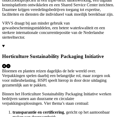
onderzoeksprojecten in een triple-helix samenwerking, een digitaal
kennisplatform ontwikkelen en een Shared Service Center inrichten.
Daarmee krijgen veredelingsbedrijven toegang tot expertise,
faciliteiten en diensten die individueel vaak moeilijk bereikbaar zijn.
VRVS draagt bij aan minder gebruik van
gewasbeschermingsmiddelen, een betere waterkwaliteit en een
sterkere internationale concurrentiepositie van de Nederlandse
sierteeltsector.
Horticulture Sustainability Packaging Initiative
Bloemen en planten reizen dagelijks de hele wereld over.
Verpakkingen spelen daarbij een belangrijke rol, maar zorgen ook
voor milieubelasting. HSPI speelt hierop in door deze uitdaging
gezamenlijk aan te pakken.
Binnen het Horticulture Sustainability Packaging Initiative werken
bedrijven samen aan duurzame en circulaire
verpakkingsoplossingen. Vier thema’s staan centraal:
transparantie en certificering
, gericht op het aantoonbaar
maken van duurzaamheid;