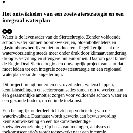
Het ontwikkelen van een zoetwaterstrategie en een
integraal waterplan
Water is de levensader van de Sierteeltregio. Zonder voldoende
schoon water kunnen boomkwekerijen, bloembollentelers en
glastuinbouwbedrijven niet produceren. Tegelijkertijd staat die
watervoorziening steeds meer onder druk door klimaatverandering,
droogte, verzilting en strengere milieunormen. Daarom gaat binnen
de Regio Deal Sierteeltregio een omvangrijk project van start dat
moet leiden tot een integrale zoetwaterstrategie en een regionaal
waterplan voor de lange termijn.
Dit project brengt ondernemers, overheden, waterschappen,
kennisinstellingen en sectororganisaties samen om te werken aan
één gezamenlijke ambitie: zorgen voor voldoende schoon water en
een gezonde bodem, nu én in de toekomst.
Een belangrijk onderdeel richt zich op verbetering van de
waterkwaliteit. Daarnaast wordt gewerkt aan bewustwording,
kennisontwikkeling en een toekomstbestendige
zoetwatervoorziening. Op basis van metingen, analyses en
toekomstscenario’s wordt toegewerkt naar een integrale