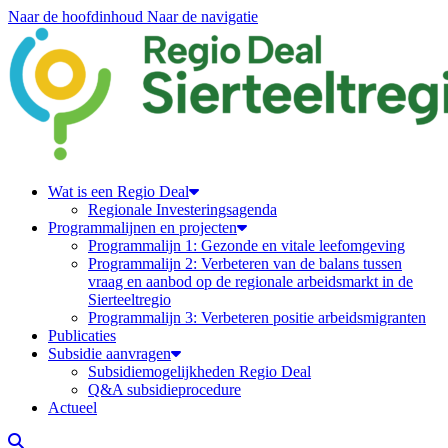
Naar de hoofdinhoud
Naar de navigatie
Regiodeal Sierteeltregio
Wat is een Regio Deal
Regionale Investeringsagenda
Programmalijnen en projecten
Programmalijn 1: Gezonde en vitale leefomgeving
Programmalijn 2: Verbeteren van de balans tussen
vraag en aanbod op de regionale arbeidsmarkt in de
Sierteeltregio
Programmalijn 3: Verbeteren positie arbeidsmigranten
Publicaties
Subsidie aanvragen
Subsidiemogelijkheden Regio Deal
Q&A subsidieprocedure
Actueel
Zoeken