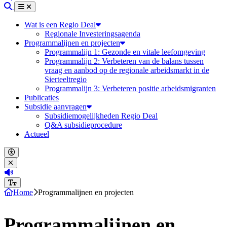
Zoeken
Menu
Sluiten
Wat is een Regio Deal
Regionale Investeringsagenda
Programmalijnen en projecten
Programmalijn 1: Gezonde en vitale leefomgeving
Programmalijn 2: Verbeteren van de balans tussen
vraag en aanbod op de regionale arbeidsmarkt in de
Sierteeltregio
Programmalijn 3: Verbeteren positie arbeidsmigranten
Publicaties
Subsidie aanvragen
Subsidiemogelijkheden Regio Deal
Q&A subsidieprocedure
Actueel
Open accessibility menu
Close accessibility menu
(Deze link opent in een nieuw tabblad)
Increase font size
Home
Programmalijnen en projecten
Programmalijnen en