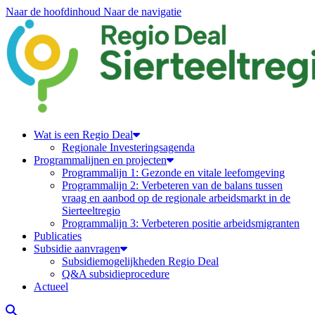
Naar de hoofdinhoud
Naar de navigatie
Regiodeal Sierteeltregio
Wat is een Regio Deal
Regionale Investeringsagenda
Programmalijnen en projecten
Programmalijn 1: Gezonde en vitale leefomgeving
Programmalijn 2: Verbeteren van de balans tussen
vraag en aanbod op de regionale arbeidsmarkt in de
Sierteeltregio
Programmalijn 3: Verbeteren positie arbeidsmigranten
Publicaties
Subsidie aanvragen
Subsidiemogelijkheden Regio Deal
Q&A subsidieprocedure
Actueel
Zoeken