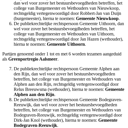
dan wel voor zover het bestuursbevoegdheden betreffen, het
college van Burgemeester en Wethouders van Nieuwkoop,
rechtsgeldig vertegenwoordigd door Robbert-Jan van Duijn
(burgemeester), hierna te noemen:
Gemeente Nieuwkoop
.
De publiekrechtelijke rechtspersoon Gemeente Uithoorn, dan
wel voor zover het bestuursbevoegdheden betreffen, het
college van Burgemeester en Wethouders van Uithoorn,
rechtsgeldig vertegenwoordigd door Jan Hazen (wethouder),
hierna te noemen:
Gemeente Uithoorn
.
Partijen genoemd onder 1 tot en met 6 worden tezamen aangeduid
als
Greenportregio Aalsmeer
.
De publiekrechtelijke rechtspersoon Gemeente Alphen aan
den Rijn, dan wel voor zover het bestuursbevoegdheden
betreffen, het college van Burgemeester en Wethouders van
Alphen aan den Rijn, rechtsgeldig vertegenwoordigd door
Relus Breeuwsma (wethouder), hierna te noemen:
Gemeente
Alphen aan den Rijn
.
De publiekrechtelijke rechtspersoon Gemeente Bodegraven-
Reeuwijk, dan wel voor zover het bestuursbevoegdheden
betreffen, het college van Burgemeester en Wethouders van
Bodegraven-Reeuwijk, rechtsgeldig vertegenwoordigd door
Dirk-Jan Knol (wethouder), hierna te noemen:
Gemeente
Bodegraven-Reeuwijk
.