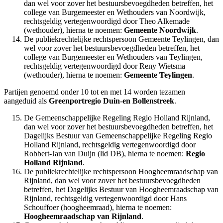
dan wel voor zover het bestuursbevoegdheden betreffen, het
college van Burgemeester en Wethouders van Noordwijk,
rechtsgeldig vertegenwoordigd door Theo Alkemade
(wethouder), hierna te noemen:
Gemeente Noordwijk
.
De publiekrechtelijke rechtspersoon Gemeente Teylingen, dan
wel voor zover het bestuursbevoegdheden betreffen, het
college van Burgemeester en Wethouders van Teylingen,
rechtsgeldig vertegenwoordigd door Reny Wietsma
(wethouder), hierna te noemen:
Gemeente Teylingen
.
Partijen genoemd onder 10 tot en met 14 worden tezamen
aangeduid als
Greenportregio Duin-en Bollenstreek
.
De Gemeenschappelijke Regeling Regio Holland Rijnland,
dan wel voor zover het bestuursbevoegdheden betreffen, het
Dagelijks Bestuur van Gemeenschappelijke Regeling Regio
Holland Rijnland, rechtsgeldig vertegenwoordigd door
Robbert-Jan van Duijn (lid DB), hierna te noemen:
Regio
Holland Rijnland
.
De publiekrechtelijke rechtspersoon Hoogheemraadschap van
Rijnland, dan wel voor zover het bestuursbevoegdheden
betreffen, het Dagelijks Bestuur van Hoogheemraadschap van
Rijnland, rechtsgeldig vertegenwoordigd door Hans
Schouffoer (hoogheemraad), hierna te noemen:
Hoogheemraadschap van Rijnland
.