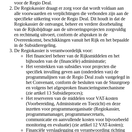
voor de Regio Deal.
De Regiokassier draagt er zorg voor dat wordt voldaan aan
alle voorwaarden en verplichtingen die verbonden zijn aan de
specifieke uitkering voor de Regio Deal. Dit houdt in dat de
Regiokassier de ontvangst, beheer en verdere doorbetaling
van de Rijksbijdrage aan de uitvoeringsprojecten zorgvuldig
en rechtmatig uitvoert, conform de afspraken in de
Overeenkomst, beschikkingen vanuit het Rijk en het bepaalde
in de Subsidieregeling.
De Regiokassier is verantwoordelijk voor:
Het financieel beheer van de Rijksmiddelen en het
bijhouden van de (financiële) administratie;
Het verstrekken van subsidies voor projecten die
specifiek invulling geven aan (onderdelen van) de
programmalijnen van de Regio Deal zoals vastgelegd in
het Convenant, conform de besluiten van de Stuurgroep
en volgens het afgesproken financieringsmechanisme
(zie artikel 13 Subsidieproces);
Het reserveren van de middelen voor VAT-kosten
(Voorbereiding, Administratie en Toezicht) en deze
inzetten voor programmaorganisatie (Regiokassier,
programmamanager, programmasecretaris,
communicatie en aanvullende kosten voor bijvoorbeeld
monitoring en evaluatie) (zie artikel 12 VAT-kosten);
Financiële verslaglegging en verantwoording richting