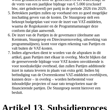
de vorm van een jaarlijkse bijdrage van € 5.000 (exclusief
btw, niet geïndexeerd) per partij in de periode 2026 t/m 2029.
Betrokken partijen zullen op voorhand een zo goed mogelijke
inschatting geven van de kosten. De Stuurgroep stelt een
beknopt budgetplan vast voor de inzet van VAT-middelen,
waarna de Regiokassier en de Programmamanager deze
conform dat plan aanwendt.
De inzet van de Partijen in de governance (deelname aan
Kernteam, Stuurgroep en Directeurenoverleg, uitwerking van
programmalijnen), komt voor eigen rekening van Partijen en
valt buiten de VAT-kosten.
Indien afgeweken dient te worden van de afspraken in dit
artikel, gaan Partijen met elkaar in overleg. Mocht blijken dat
de gereserveerde bijdrage voor VAT-kosten onvoldoende is
voor noodzakelijke overhead, dan zullen Partijen additionele
inzet in natura leveren in plaats van extra geld. Indien bij
beëindiging van de Overeenkomst VAT-middelen overblijven,
kunnen deze – in overleg – worden herbestemd voor
inhoudelijke projecten of naar rato terugvloeien naar de
financierende partijen. De Stuurgroep neemt hierover een
besluit.
Artikel 13. Subsidieproces