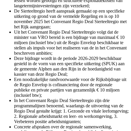
lessen worden geborgd en structurele exploitatiekosten van
langetermijninvesteringen zijn verzekerd;
De Sierteeltregio heeft aanspraak gemaakt op een specifieke
uitkering op grond van de vermelde Regeling en is op 10
november 2025 het Convenant Regio Deal Sierteeltregio met
het Rijk aangegaan;
Uit het Convenant Regio Deal Sierteeltregio volgt dat de
minister van VRO bereid is een bijdrage van maximaal € 10
miljoen (inclusief btw) uit de Regio Envelop beschikbaar te
stellen als impuls voor het realiseren van de in het Convenant
beschreven ambities;
Deze bijdrage wordt in de periode 2026-2029 beschikbaar
gesteld in de vorm van een specifieke uitkering (SPUK) aan
de gemeente Alphen aan den Rijn in de hoedanigheid van
kassier van deze Regio Deal;
Een noodzakelijke randvoorwaarde voor de Rijksbijdrage uit
de Regio Envelop is cofinanciering door de regionale
publieke en private partijen van gezamenlijk € 10 miljoen
(inclusief btw);
In het Convenant Regio Deal Sierteeltregio zijn drie
programmalijnen benoemd, waarlangs de uitvoering van de
Regio Deal gestalte krijgt: 1. Gezonde en vitale leefomgeving;
2. Regionale arbeidsmarkt en leer- en werkomgeving, 3.
Verbeteren positie arbeidsmigranten;
Concrete afspraken over de regionale samenwerking,