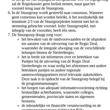
zal de Regiokassier geen besluit nemen, maar gaat het
voorstel terug naar de Stuurgroep.
In de Stuurgroep wordt gestreefd naar consensus. Wanneer
geen consensus kan worden bereikt, is het noodzakelijk dat
tenminste 2/3 van de Stuurgroepleden instemt met het in
stemming gebrachte voorstel. Ieder Stuurgroeplid, met
inbegrip van de voorzitter, heeft één stem.
De Stuurgroep draagt zorg voor:
het bewaken van de randvoorwaarden en de afspraken
ten aanzien van de uitvoering van de Regio Deal,
waaronder de integrale afweging van de verschillende
belangen binnen de Sierteeltregio;
het in brede zin informeren over en betrekken van
Partijen bij de uitvoering van de Regio Deal
Sierteeltregio en waar nodig het afstemmen met andere
betrokken partijen en andere regionale
samenwerkingspartners en/of relevante stakeholders.
Deze taak is in opdracht van de Stuurgroep belegd bij
de programmamanager;
het borgen van adequate informatievoorziening richting
bestuurlijke achterbannen, waaronder colleges,
gemeenteraden, provinciale staten en algemeen
besturen.
de inhoudelijke en financiële verantwoording en de
voortgangsrapportages richting het Rijk;