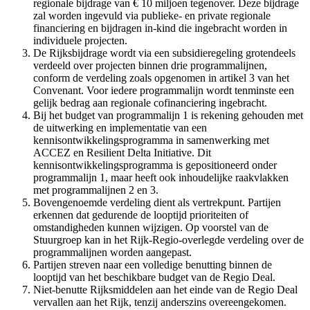
regionale bijdrage van € 10 miljoen tegenover. Deze bijdrage
zal worden ingevuld via publieke- en private regionale
financiering en bijdragen in-kind die ingebracht worden in
individuele projecten.
De Rijksbijdrage wordt via een subsidieregeling grotendeels
verdeeld over projecten binnen drie programmalijnen,
conform de verdeling zoals opgenomen in artikel 3 van het
Convenant. Voor iedere programmalijn wordt tenminste een
gelijk bedrag aan regionale cofinanciering ingebracht.
Bij het budget van programmalijn 1 is rekening gehouden met
de uitwerking en implementatie van een
kennisontwikkelingsprogramma in samenwerking met
ACCEZ en Resilient Delta Initiative. Dit
kennisontwikkelingsprogramma is gepositioneerd onder
programmalijn 1, maar heeft ook inhoudelijke raakvlakken
met programmalijnen 2 en 3.
Bovengenoemde verdeling dient als vertrekpunt. Partijen
erkennen dat gedurende de looptijd prioriteiten of
omstandigheden kunnen wijzigen. Op voorstel van de
Stuurgroep kan in het Rijk-Regio-overlegde verdeling over de
programmalijnen worden aangepast.
Partijen streven naar een volledige benutting binnen de
looptijd van het beschikbare budget van de Regio Deal.
Niet-benutte Rijksmiddelen aan het einde van de Regio Deal
vervallen aan het Rijk, tenzij anderszins overeengekomen.