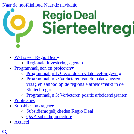
Naar de hoofdinhoud
Naar de navigatie
Regiodeal Sierteeltregio
Wat is een Regio Deal
Regionale Investeringsagenda
Programmalijnen en projecten
Programmalijn 1: Gezonde en vitale leefomgeving
Programmalijn 2: Verbeteren van de balans tussen
vraag en aanbod op de regionale arbeidsmarkt in de
Sierteeltregio
Programmalijn 3: Verbeteren positie arbeidsmigranten
Publicaties
Subsidie aanvragen
Subsidiemogelijkheden Regio Deal
Q&A subsidieprocedure
Actueel
Zoeken