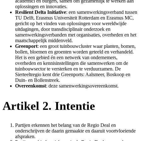
academici en burgers, samen om gezamenlijk te werken aan
oplossingen en innovaties.
Resilient Delta Initiative
: een samenwerkingsverband tussen
TU Delft, Erasmus Universiteit Rotterdam en Erasmus MC,
gericht op het vinden van oplossingen voor wereldwijde
uitdagingen, door transdisciplinair onderzoek en
samenwerkingsverbanden met organisaties, overheden en het
maatschappelijk middenveld.
Greenport
: een groot tuinbouwcluster waar planten, bomen,
bollen, bloemen en groenten worden geteeld en verhandeld.
Het is een gebied én een netwerk van ondernemers,
overheden en kennisinstellingen die samenwerken om de
tuinbouwsector te versterken en te verduurzamen. De
Sierteeltregio kent drie Greenports: Aalsmeer, Boskoop en
Duin- en Bollenstreek.
Overeenkomst
: deze samenwerkingsovereenkomst.
Artikel 2. Intentie
Partijen erkennen het belang van de Regio Deal en
onderschrijven de daarin gemaakte en daaruit voortvloeiende
afspraken.