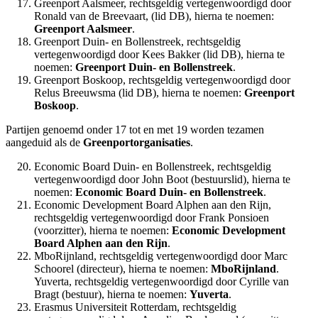
Greenport Aalsmeer, rechtsgeldig vertegenwoordigd door
Ronald van de Breevaart, (lid DB), hierna te noemen:
Greenport Aalsmeer
.
Greenport Duin- en Bollenstreek, rechtsgeldig
vertegenwoordigd door Kees Bakker (lid DB), hierna te
noemen:
Greenport Duin- en Bollenstreek
.
Greenport Boskoop, rechtsgeldig vertegenwoordigd door
Relus Breeuwsma (lid DB), hierna te noemen:
Greenport
Boskoop
.
Partijen genoemd onder 17 tot en met 19 worden tezamen
aangeduid als de
Greenportorganisaties
.
Economic Board Duin- en Bollenstreek, rechtsgeldig
vertegenwoordigd door John Boot (bestuurslid), hierna te
noemen:
Economic Board Duin- en Bollenstreek
.
Economic Development Board Alphen aan den Rijn,
rechtsgeldig vertegenwoordigd door Frank Ponsioen
(voorzitter), hierna te noemen:
Economic Development
Board Alphen aan den Rijn
.
MboRijnland, rechtsgeldig vertegenwoordigd door Marc
Schoorel (directeur), hierna te noemen:
MboRijnland
.
Yuverta, rechtsgeldig vertegenwoordigd door Cyrille van
Bragt (bestuur), hierna te noemen:
Yuverta
.
Erasmus Universiteit Rotterdam, rechtsgeldig