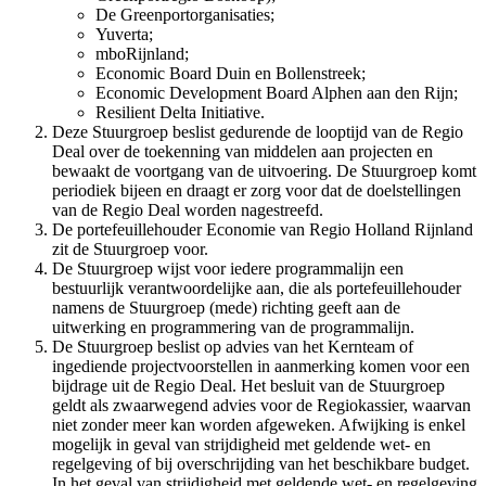
De Greenportorganisaties;
Yuverta;
mboRijnland;
Economic Board Duin en Bollenstreek;
Economic Development Board Alphen aan den Rijn;
Resilient Delta Initiative.
Deze Stuurgroep beslist gedurende de looptijd van de Regio
Deal over de toekenning van middelen aan projecten en
bewaakt de voortgang van de uitvoering. De Stuurgroep komt
periodiek bijeen en draagt er zorg voor dat de doelstellingen
van de Regio Deal worden nagestreefd.
De portefeuillehouder Economie van Regio Holland Rijnland
zit de Stuurgroep voor.
De Stuurgroep wijst voor iedere programmalijn een
bestuurlijk verantwoordelijke aan, die als portefeuillehouder
namens de Stuurgroep (mede) richting geeft aan de
uitwerking en programmering van de programmalijn.
De Stuurgroep beslist op advies van het Kernteam of
ingediende projectvoorstellen in aanmerking komen voor een
bijdrage uit de Regio Deal. Het besluit van de Stuurgroep
geldt als zwaarwegend advies voor de Regiokassier, waarvan
niet zonder meer kan worden afgeweken. Afwijking is enkel
mogelijk in geval van strijdigheid met geldende wet- en
regelgeving of bij overschrijding van het beschikbare budget.
In het geval van strijdigheid met geldende wet- en regelgeving