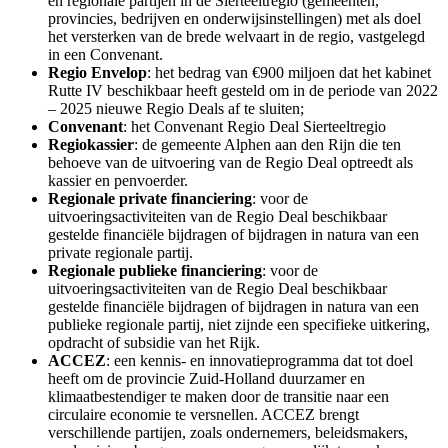
en regionale partijen in de Sierteeltregio (gemeenten,
provincies, bedrijven en onderwijsinstellingen) met als doel
het versterken van de brede welvaart in de regio, vastgelegd
in een Convenant.
Regio Envelop
: het bedrag van €900 miljoen dat het kabinet
Rutte IV beschikbaar heeft gesteld om in de periode van 2022
– 2025 nieuwe Regio Deals af te sluiten;
Convenant
: het Convenant Regio Deal Sierteeltregio
Regiokassier
: de gemeente Alphen aan den Rijn die ten
behoeve van de uitvoering van de Regio Deal optreedt als
kassier en penvoerder.
Regionale private financiering
: voor de
uitvoeringsactiviteiten van de Regio Deal beschikbaar
gestelde financiële bijdragen of bijdragen in natura van een
private regionale partij.
Regionale publieke financiering
: voor de
uitvoeringsactiviteiten van de Regio Deal beschikbaar
gestelde financiële bijdragen of bijdragen in natura van een
publieke regionale partij, niet zijnde een specifieke uitkering,
opdracht of subsidie van het Rijk.
ACCEZ
: een kennis- en innovatieprogramma dat tot doel
heeft om de provincie Zuid-Holland duurzamer en
klimaatbestendiger te maken door de transitie naar een
circulaire economie te versnellen. ACCEZ brengt
verschillende partijen, zoals ondernemers, beleidsmakers,