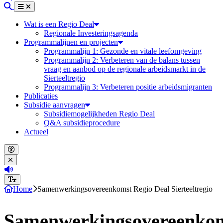
Zoeken
Menu
Sluiten
Wat is een Regio Deal
Regionale Investeringsagenda
Programmalijnen en projecten
Programmalijn 1: Gezonde en vitale leefomgeving
Programmalijn 2: Verbeteren van de balans tussen
vraag en aanbod op de regionale arbeidsmarkt in de
Sierteeltregio
Programmalijn 3: Verbeteren positie arbeidsmigranten
Publicaties
Subsidie aanvragen
Subsidiemogelijkheden Regio Deal
Q&A subsidieprocedure
Actueel
Open accessibility menu
Close accessibility menu
(Deze link opent in een nieuw tabblad)
Increase font size
Home
Samenwerkingsovereenkomst Regio Deal Sierteeltregio
Samenwerkingsovereenko