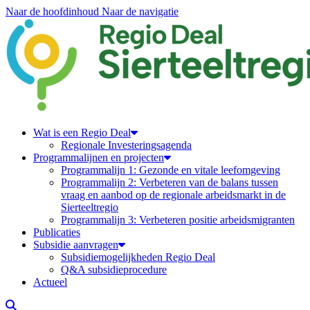
Naar de hoofdinhoud
Naar de navigatie
Regiodeal Sierteeltregio
Wat is een Regio Deal
Regionale Investeringsagenda
Programmalijnen en projecten
Programmalijn 1: Gezonde en vitale leefomgeving
Programmalijn 2: Verbeteren van de balans tussen
vraag en aanbod op de regionale arbeidsmarkt in de
Sierteeltregio
Programmalijn 3: Verbeteren positie arbeidsmigranten
Publicaties
Subsidie aanvragen
Subsidiemogelijkheden Regio Deal
Q&A subsidieprocedure
Actueel
Zoeken