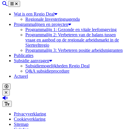
Zoeken
Menu
Sluiten
Wat is een Regio Deal
Regionale Investeringsagenda
Programmalijnen en projecten
Programmalijn 1: Gezonde en vitale leefomgeving
Programmalijn 2: Verbeteren van de balans tussen
vraag en aanbod op de regionale arbeidsmarkt in de
Sierteeltregio
Programmalijn 3: Verbeteren positie arbeidsmigranten
Publicaties
Subsidie aanvragen
Subsidiemogelijkheden Regio Deal
Q&A subsidieprocedure
Actueel
Open accessibility menu
Close accessibility menu
(Deze link opent in een nieuw tabblad)
Increase font size
Privacyverklaring
Cookieverklaring
Sitemap