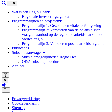
Zoeken
Menu
Sluiten
Wat is een Regio Deal
Regionale Investeringsagenda
Programmalijnen en projecten
Programmalijn 1: Gezonde en vitale leefomgeving
Programmalijn 2: Verbeteren van de balans tussen
vraag en aanbod op de regionale arbeidsmarkt in de
Sierteeltregio
Programmalijn 3: Verbeteren positie arbeidsmigranten
Publicaties
Subsidie aanvragen
Subsidiemogelijkheden Regio Deal
Q&A subsidieprocedure
Actueel
Open accessibility menu
Close accessibility menu
(Deze link opent in een nieuw tabblad)
Increase font size
Privacyverklaring
Cookieverklaring
Sitemap