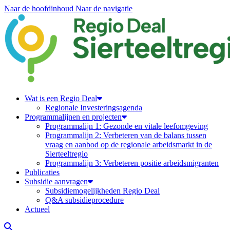
Naar de hoofdinhoud
Naar de navigatie
Regiodeal Sierteeltregio
Wat is een Regio Deal
Regionale Investeringsagenda
Programmalijnen en projecten
Programmalijn 1: Gezonde en vitale leefomgeving
Programmalijn 2: Verbeteren van de balans tussen
vraag en aanbod op de regionale arbeidsmarkt in de
Sierteeltregio
Programmalijn 3: Verbeteren positie arbeidsmigranten
Publicaties
Subsidie aanvragen
Subsidiemogelijkheden Regio Deal
Q&A subsidieprocedure
Actueel
Zoeken