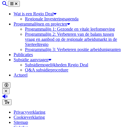
Zoeken
Menu
Sluiten
Wat is een Regio Deal
Regionale Investeringsagenda
Programmalijnen en projecten
Programmalijn 1: Gezonde en vitale leefomgeving
Programmalijn 2: Verbeteren van de balans tussen
vraag en aanbod op de regionale arbeidsmarkt in de
Sierteeltregio
Programmalijn 3: Verbeteren positie arbeidsmigranten
Publicaties
Subsidie aanvragen
Subsidiemogelijkheden Regio Deal
Q&A subsidieprocedure
Actueel
Open accessibility menu
Close accessibility menu
(Deze link opent in een nieuw tabblad)
Increase font size
Privacyverklaring
Cookieverklaring
Sitemap