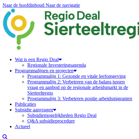
Naar de hoofdinhoud
Naar de navigatie
Regiodeal Sierteeltregio
Wat is een Regio Deal
Regionale Investeringsagenda
Programmalijnen en projecten
Programmalijn 1: Gezonde en vitale leefomgeving
Programmalijn 2: Verbeteren van de balans tussen
vraag en aanbod op de regionale arbeidsmarkt in de
Sierteeltregio
Programmalijn 3: Verbeteren positie arbeidsmigranten
Publicaties
Subsidie aanvragen
Subsidiemogelijkheden Regio Deal
Q&A subsidieprocedure
Actueel
Zoeken