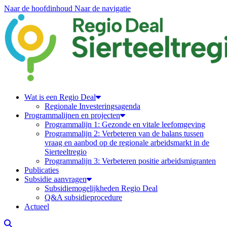
Naar de hoofdinhoud
Naar de navigatie
Regiodeal Sierteeltregio
Wat is een Regio Deal
Regionale Investeringsagenda
Programmalijnen en projecten
Programmalijn 1: Gezonde en vitale leefomgeving
Programmalijn 2: Verbeteren van de balans tussen
vraag en aanbod op de regionale arbeidsmarkt in de
Sierteeltregio
Programmalijn 3: Verbeteren positie arbeidsmigranten
Publicaties
Subsidie aanvragen
Subsidiemogelijkheden Regio Deal
Q&A subsidieprocedure
Actueel
Zoeken