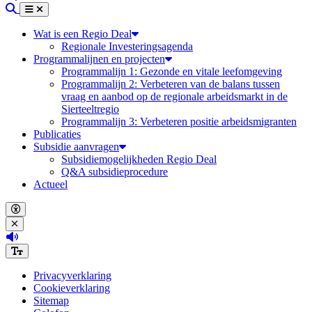
Zoeken
Menu
Sluiten
Wat is een Regio Deal
Regionale Investeringsagenda
Programmalijnen en projecten
Programmalijn 1: Gezonde en vitale leefomgeving
Programmalijn 2: Verbeteren van de balans tussen
vraag en aanbod op de regionale arbeidsmarkt in de
Sierteeltregio
Programmalijn 3: Verbeteren positie arbeidsmigranten
Publicaties
Subsidie aanvragen
Subsidiemogelijkheden Regio Deal
Q&A subsidieprocedure
Actueel
Open accessibility menu
Close accessibility menu
(Deze link opent in een nieuw tabblad)
Increase font size
Privacyverklaring
Cookieverklaring
Sitemap